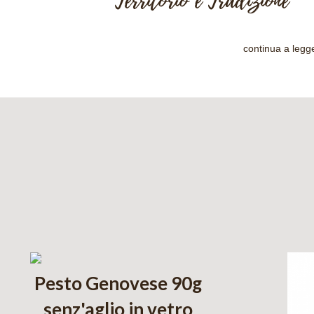
Territorio e Tradizione
continua a legg
Pesto Genovese 90g
senz'aglio in vetro