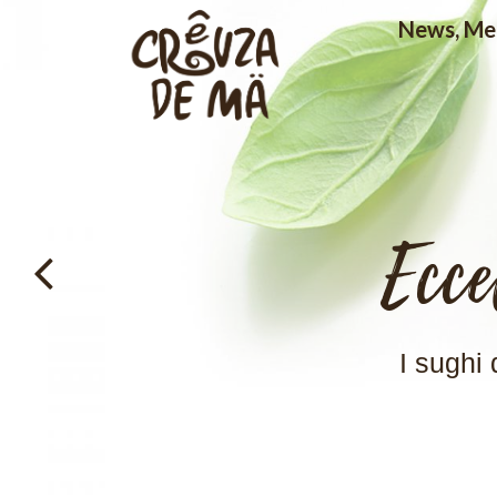
News, Med
Ecce
I sughi