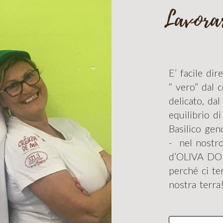
Lavorar
E’ facile di
“ vero” dal 
delicato, da
equilibrio di
Basilico gen
- nel nost
d’OLIVA DOP
perché ci te
nostra terra