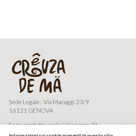
Sede Legale : Via Macaggi 23/9
16121 GENOVA
Sede produttiva: Via Val Lerone 21
16011 ARENZANO GE
Informazioni sui cookie presenti in questo sito