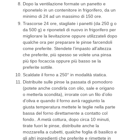
Dopo la ventilazione formate un panetto e
riponetelo in un contenitore in frigorifero, da un
minimo di 24 ad un massimo di 150 ore.
Trascorse 24 ore, stagliate i panetti (da 250 g o
da 500 g) e riponeteli di nuovo in frigorifero per
migliorare la lievitazione oppure utilizzateli dopo
qualche ora per preparare le pinse farcendoli
come preferite. Stendete l’impasto all’altezza
che preferite, più spesso se volete una pinsa
più tipo focaccia oppure più basso se la
preferite sottile.
Scaldate il forno a 250° in modalità statica.
Distribuite sulle pinse la passata di pomodoro
(potete anche condirla con olio, sale e origano
o metterla scondita), irrorate con un filo d’olio
d’oliva e quando il forno avrà raggiunto la
giusta temperatura mettete le teglie nella parte
bassa del forno direttamente a contatto col
fondo.. A metà cottura, dopo circa 10 minuti,
tirate fuori le pinse, distribuite anche la
mozzarella a cubetti, qualche foglia di basilico e
gli altri ingredienti che preferite e rimettete in