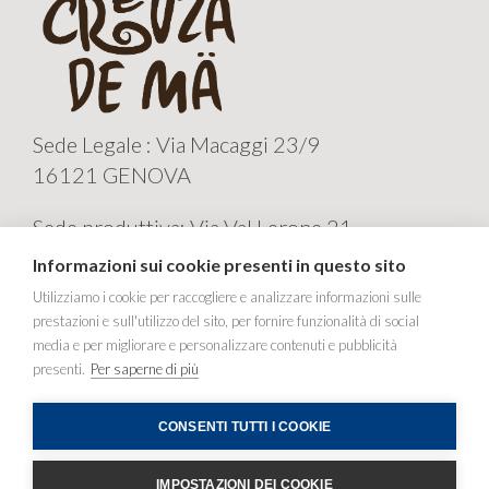
Sede Legale : Via Macaggi 23/9
16121 GENOVA
Sede produttiva: Via Val Lerone 21
16011 ARENZANO GE
Informazioni sui cookie presenti in questo sito
CREUZA de MA' Sas
Utilizziamo i cookie per raccogliere e analizzare informazioni sulle
prestazioni e sull'utilizzo del sito, per fornire funzionalità di social
Tel e fax +39 010 9823189
media e per migliorare e personalizzare contenuti e pubblicità
P.IVA 01745840999
presenti.
Per saperne di più
E-mail info@creuzadema.org
CONSENTI TUTTI I COOKIE
Richiami
-
CREDITS
IMPOSTAZIONI DEI COOKIE