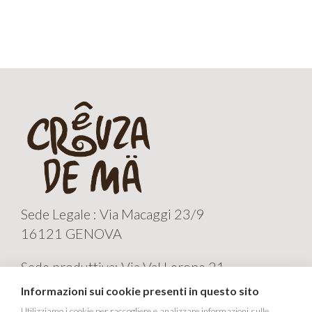
Sede Legale : Via Macaggi 23/9
16121 GENOVA
Sede produttiva: Via Val Lerone 21
16011 ARENZANO GE
Informazioni sui cookie presenti in questo sito
Utilizziamo i cookie per raccogliere e analizzare informazioni sulle