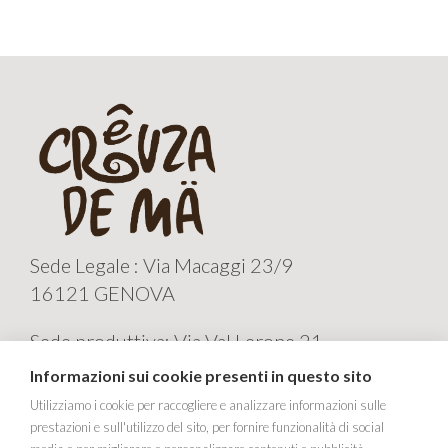
Sede Legale : Via Macaggi 23/9
16121 GENOVA
Sede produttiva: Via Val Lerone 21
16011 ARENZANO GE
Informazioni sui cookie presenti in questo sito
CREUZA de MA' Sas
Utilizziamo i cookie per raccogliere e analizzare informazioni sulle
prestazioni e sull'utilizzo del sito, per fornire funzionalità di social
Tel e fax +39 010 9823189