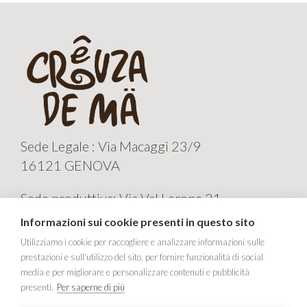
Sede Legale : Via Macaggi 23/9
16121 GENOVA
Sede produttiva: Via Val Lerone 21
16011 ARENZANO GE
Informazioni sui cookie presenti in questo sito
CREUZA de MA' Sas
Utilizziamo i cookie per raccogliere e analizzare informazioni sulle
prestazioni e sull'utilizzo del sito, per fornire funzionalità di social
Tel e fax +39 010 9823189
media e per migliorare e personalizzare contenuti e pubblicità
P.IVA 01745840999
presenti.
Per saperne di più
E-mail info@creuzadema.org