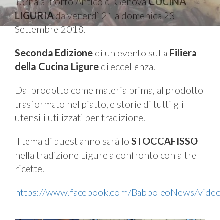
Torna al Porto Antico di Genova
CUCINA
LIGURIA
da venerdì 21 a domenica 23
Settembre 2018.
Seconda Edizione
di un evento sulla
Filiera
della Cucina Ligure
di eccellenza.
Dal prodotto come materia prima, al prodotto
trasformato nel piatto, e storie di tutti gli
utensili utilizzati per tradizione.
Il tema di quest'anno sarà lo
STOCCAFISSO
nella tradizione Ligure a confronto con altre
ricette.
https://www.facebook.com/BabboleoNews/vi