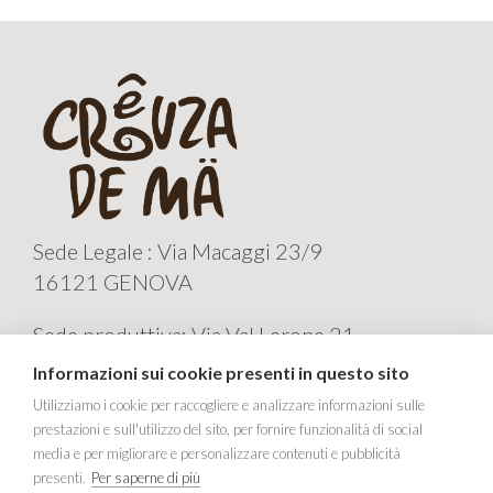
Sede Legale : Via Macaggi 23/9
16121 GENOVA
Sede produttiva: Via Val Lerone 21
16011 ARENZANO GE
Informazioni sui cookie presenti in questo sito
CREUZA de MA' Sas
Utilizziamo i cookie per raccogliere e analizzare informazioni sulle
prestazioni e sull'utilizzo del sito, per fornire funzionalità di social
Tel e fax +39 010 9823189
media e per migliorare e personalizzare contenuti e pubblicità
P.IVA 01745840999
presenti.
Per saperne di più